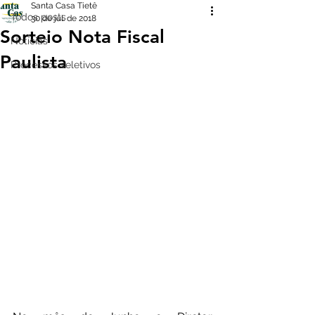
Santa Casa Tietê
Todos posts
30 de jul. de 2018
Sorteio Nota Fiscal
Notícias
Paulista
Processos seletivos