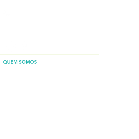
(15) 3285-9444
REDES SOCIAIS
QUEM SOMOS
> Nossa história
> Governança corporativa
INSTITUCIONAL
> Estrutura
> Serviços