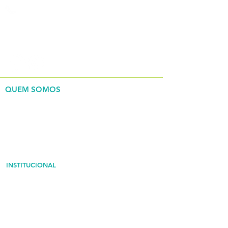
(15) 3285-9444
REDES SOCIAIS
QUEM SOMOS
> Nossa história
> Governança corporativa
INSTITUCIONAL
> Estrutura
> Serviços