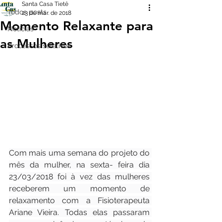
Santa Casa Tietê
Todos posts
23 de mar. de 2018
Momento Relaxante para
Notícias
as Mulheres
Processos seletivos
Com mais uma semana do projeto do 
mês da mulher, na sexta- feira dia 
23/03/2018 foi à vez das mulheres 
receberem um momento de 
relaxamento com a Fisioterapeuta 
Ariane Vieira. Todas elas passaram 