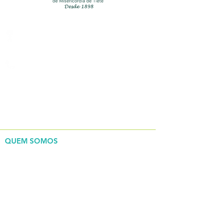
Rua Bento Antonio De Moraes ,
200, Centro, Tietê/SP
(15) 3285-9444
REDES SOCIAIS
QUEM SOMOS
> Nossa história
> Governança corporativa
INSTITUCIONAL