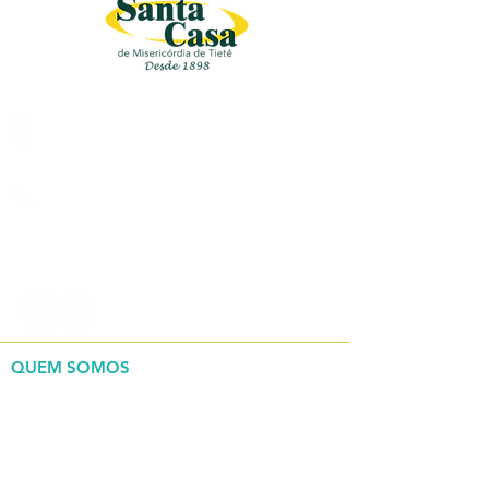
Rua Bento Antonio De Moraes ,
200, Centro, Tietê/SP
(15) 3285-9444
REDES SOCIAIS
QUEM SOMOS
> Nossa história
> Governança corporativa