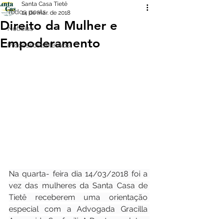
Santa Casa Tietê
Todos posts
14 de mar. de 2018
Direito da Mulher e
Notícias
Empoderamento
Processos seletivos
Na quarta- feira dia 14/03/2018 foi a 
vez das mulheres da Santa Casa de 
Tietê receberem uma orientação 
especial com a Advogada Gracilla 