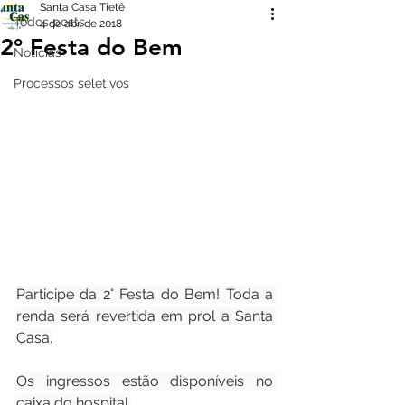
Santa Casa Tietê
Todos posts
4 de abr. de 2018
2° Festa do Bem
Notícias
Processos seletivos
Participe da 2° Festa do Bem! Toda a 
renda será revertida em prol a Santa 
Casa.
Os ingressos estão disponíveis no 
caixa do hospital.