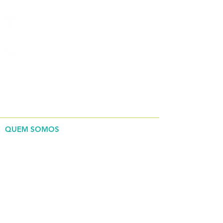
Rua Bento Antonio De Moraes ,
200, Centro, Tietê/SP
(15) 3285-9444
REDES SOCIAIS
QUEM SOMOS
> Nossa história
> Governança corporativa
INSTITUCIONAL
> Estrutura