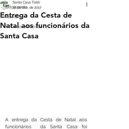
Santa Casa Tietê
Todos posts
28 de dez. de 2017
Entrega da Cesta de
Notícias
Natal aos funcionários da
Processos seletivos
Santa Casa
A entrega da Cesta de Natal aos 
funcionários  da Santa Casa foi 