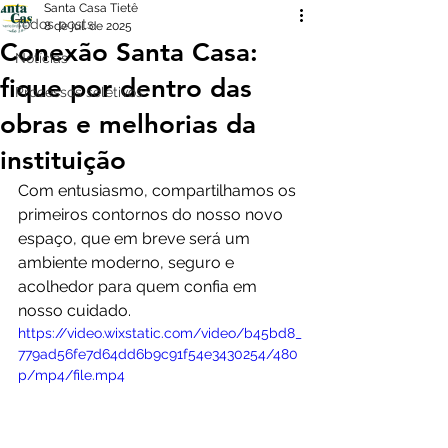
Santa Casa Tietê
Todos posts
8 de jul. de 2025
Conexão Santa Casa:
Notícias
fique por dentro das
Processos seletivos
obras e melhorias da
instituição
Com entusiasmo, compartilhamos os 
primeiros contornos do nosso novo 
espaço, que em breve será um 
ambiente moderno, seguro e 
acolhedor para quem confia em 
nosso cuidado.
https://video.wixstatic.com/video/b45bd8_
779ad56fe7d64dd6b9c91f54e3430254/480
p/mp4/file.mp4