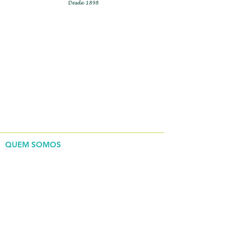
Rua Bento Antonio De Moraes ,
200, Centro, Tietê/SP
(15) 3285-9444
REDES SOCIAIS
QUEM SOMOS
> Nossa história
> Governança corporativa
INSTITUCIONAL